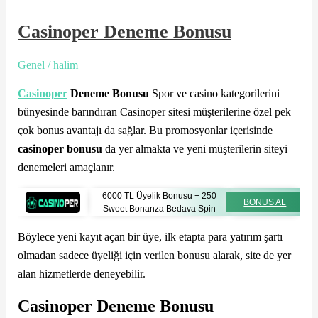
Casinoper Deneme Bonusu
Genel
/
halim
Casinoper
Deneme Bonusu
Spor ve casino kategorilerini
bünyesinde barındıran Casinoper sitesi müşterilerine özel pek
çok bonus avantajı da sağlar. Bu promosyonlar içerisinde
casinoper bonusu
da yer almakta ve yeni müşterilerin siteyi
denemeleri amaçlanır.
6000 TL Üyelik Bonusu + 250
BONUS AL
Sweet Bonanza Bedava Spin
Böylece yeni kayıt açan bir üye, ilk etapta para yatırım şartı
olmadan sadece üyeliği için verilen bonusu alarak, site de yer
alan hizmetlerde deneyebilir.
Casinoper Deneme Bonusu