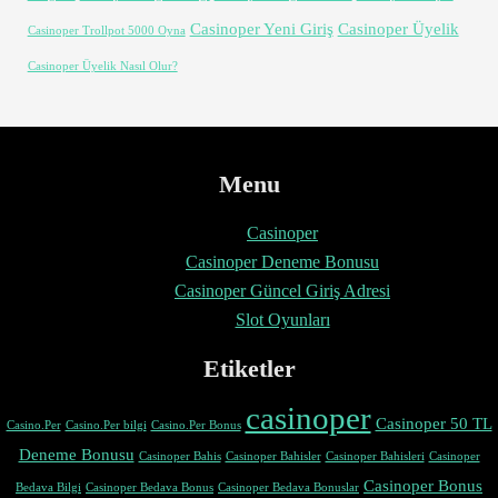
Casinoper Yeni Giriş
Casinoper Üyelik
Casinoper Trollpot 5000 Oyna
Casinoper Üyelik Nasıl Olur?
Menu
Casinoper
Casinoper Deneme Bonusu
Casinoper Güncel Giriş Adresi
Slot Oyunları
Etiketler
casinoper
Casinoper 50 TL
Casino.Per
Casino.Per bilgi
Casino.Per Bonus
Deneme Bonusu
Casinoper Bahis
Casinoper Bahisler
Casinoper Bahisleri
Casinoper
Casinoper Bonus
Bedava Bilgi
Casinoper Bedava Bonus
Casinoper Bedava Bonuslar