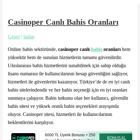
Casinoper Canlı Bahis Oranları
Genel
/
halim
Online bahis sektöründe,
casinoper canlı
bahis
oranları
hem
yüksektir hem de sunulan hizmetlerin tamamı güvenilirdir.
Uluslararası bahis hizmetlerini sunabilmek için sahip olduğu
lisans numarası ile kullanıcılarının hesap güvenliğini sağlıyor,
hizmetleri ile güvenlerini kazanıyor. Türkiye’de de en iyi canlı
bahis sitelerindendir ve her bahis seçeneği için en iyi oranları
sunmaya çalışıyor. Bahis tutkunu olan her kullanıcı, güvenilir
bahis sitesi ve yüksek oranlı bahis seçenekleri arayışında
oluyor. Casinoper sitesi, hizmetleri ile kullanıcılarının
beklentilerini karşılıyor.
6000 TL Üyelik Bonusu + 250
BONUS AL