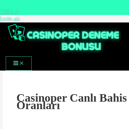
Casinoper Güncel Giriş Adresi
TIKLA
İçeriğe atla
Casinoper Canlı Bahis
Oranları