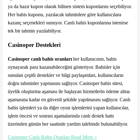
ya da hazır kupon olarak bilinen sistem kuponlarını seçebiliyor.
Her bahis kuponu, yazılacak tahminlere göre kullanıcılara
kazanç seçenekleri sunuyor. Canlı bahis kuponlarına istenirse
tek bir tahmin yazılabiliyor.
Casinoper Destekleri
Casinoper canlı bahis oranları
her kullanıcının, bahis
oynayarak para kazanabileceğini gösteriyor. Bahisler için
sunulan çeşitli destekler ve bilgi paylaşımları, kullanıcıların
doğru tahminler yapmasını sağlıyor. Casinoper bahis sitesi,
üyelik oluşturma aşaması ile başlayan hizmetlerin ödeme alma
aşamasına kadar en güvenli şekilde yapılmasını sağlıyor. Canlı
bahis işlemleri ya da diğer oyun işlemlerini yapan kullanıcılar,
işlem öncesi ve sonrası aşamalarında canlı destek hattı
üzerinden günün her saatinde yardım talebinde bulunabiliyor.
Casinoper Canlı Bahis Oranları
Read More »