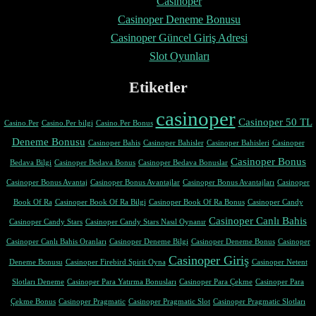
Casinoper
Casinoper Deneme Bonusu
Casinoper Güncel Giriş Adresi
Slot Oyunları
Etiketler
casinoper
Casinoper 50 TL
Casino.Per
Casino.Per bilgi
Casino.Per Bonus
Deneme Bonusu
Casinoper Bahis
Casinoper Bahisler
Casinoper Bahisleri
Casinoper
Casinoper Bonus
Bedava Bilgi
Casinoper Bedava Bonus
Casinoper Bedava Bonuslar
Casinoper Bonus Avantaj
Casinoper Bonus Avantajlar
Casinoper Bonus Avantajları
Casinoper
Book Of Ra
Casinoper Book Of Ra Bilgi
Casinoper Book Of Ra Bonus
Casinoper Candy
Casinoper Canlı Bahis
Casinoper Candy Stars
Casinoper Candy Stars Nasıl Oynanır
Casinoper Canlı Bahis Oranları
Casinoper Deneme Bilgi
Casinoper Deneme Bonus
Casinoper
Casinoper Giriş
Deneme Bonusu
Casinoper Firebird Spirit Oyna
Casinoper Netent
Slotları Deneme
Casinoper Para Yatırma Bonusları
Casinoper Para Çekme
Casinoper Para
Çekme Bonus
Casinoper Pragmatic
Casinoper Pragmatic Slot
Casinoper Pragmatic Slotları