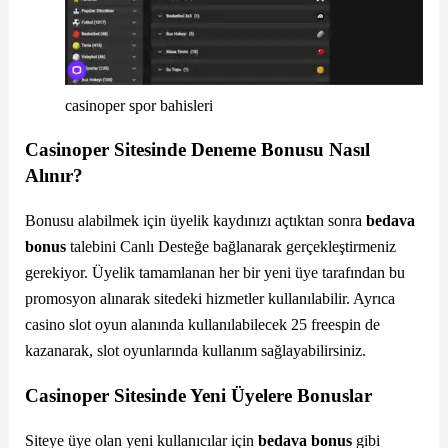
casinoper spor bahisleri
Casinoper Sitesinde Deneme Bonusu Nasıl
Alınır?
Bonusu alabilmek için üyelik kaydınızı açtıktan sonra
bedava
bonus
talebini Canlı Desteğe bağlanarak gerçekleştirmeniz
gerekiyor. Üyelik tamamlanan her bir yeni üye tarafından bu
promosyon alınarak sitedeki hizmetler kullanılabilir. Ayrıca
casino slot oyun alanında kullanılabilecek 25 freespin de
kazanarak, slot oyunlarında kullanım sağlayabilirsiniz.
Casinoper Sitesinde Yeni Üyelere Bonuslar
Siteye üye olan yeni kullanıcılar için
bedava bonus
gibi