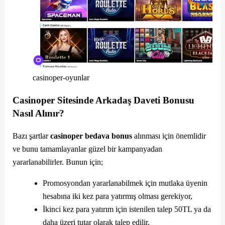
casinoper-oyunlar
Casinoper Sitesinde Arkadaş Daveti Bonusu
Nasıl Alınır?
Bazı şartlar
casinoper bedava bonus
alınması için önemlidir
ve bunu tamamlayanlar güzel bir kampanyadan
yararlanabilirler. Bunun için;
Promosyondan yararlanabilmek için mutlaka üyenin
hesabına iki kez para yatırmış olması gerekiyor,
İkinci kez para yatırım için istenilen talep 50TL ya da
daha üzeri tutar olarak talep edilir,