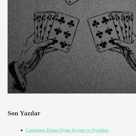
Son Yazılar
Casinoper Demo Oyun Seçimi ve Oyunları