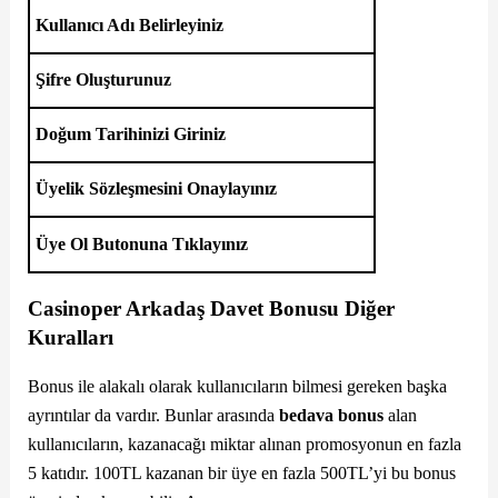
Kullanıcı Adı Belirleyiniz
Şifre Oluşturunuz
Doğum Tarihinizi Giriniz
Üyelik Sözleşmesini Onaylayınız
Üye Ol Butonuna Tıklayınız
Casinoper Arkadaş Davet Bonusu Diğer
Kuralları
Bonus ile alakalı olarak kullanıcıların bilmesi gereken başka
ayrıntılar da vardır. Bunlar arasında
bedava bonus
alan
kullanıcıların, kazanacağı miktar alınan promosyonun en fazla
5 katıdır. 100TL kazanan bir üye en fazla 500TL’yi bu bonus