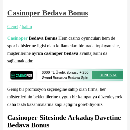
Casinoper Bedava Bonus
Genel
/
halim
Casinoper
Bedava Bonus
Hem casino oyuncuları hem de
spor bahislerine ilgisi olan kullanıcıları bir arada toplayan site,
müşterilerine ayrıca
casinoper bedava
avantajlarını da
sağlamaktadır.
6000 TL Üyelik Bonusu + 250
BONUS AL
Sweet Bonanza Bedava Spin
Geniş bir promosyon seçeneğine sahip olan firma, her
müşterilerinin beklentilerine uygun bir kampanya düzenleyerek
daha fazla kazanmalarına kapı açtığını görebiliyoruz.
Casinoper Sitesinde Arkadaş Davetine
Bedava Bonus