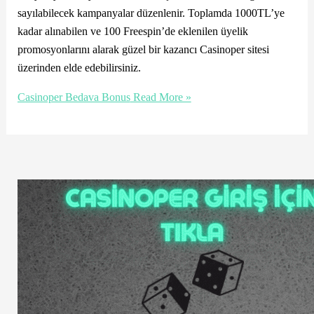
sayılabilecek kampanyalar düzenlenir. Toplamda 1000TL’ye
kadar alınabilen ve 100 Freespin’de eklenilen üyelik
promosyonlarını alarak güzel bir kazancı Casinoper sitesi
üzerinden elde edebilirsiniz.
Casinoper Bedava Bonus
Read More »