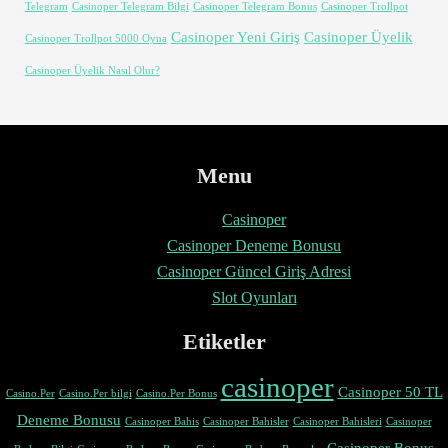
Telegram
Casinoper Telegram Bilgi
Casinoper Telegram Bonus
Casinoper Trollpot
Casinoper Yeni Giriş
Casinoper Üyelik
Casinoper Trollpot 5000 Oyna
Casinoper Üyelik Nasıl Olur?
Menu
Casinoper
Casinoper Deneme Bonusu
Casinoper Güncel Giriş Adresi
Slot Oyunları
Etiketler
casinoper
Casinoper 50 TL
Casino.Per
Casino.Per bilgi
Casino.Per Bonus
Deneme Bonusu
Casinoper Bahis
Casinoper Bahisler
Casinoper Bahisleri
Casinoper
Casinoper Bonus