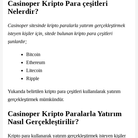
Casinoper Kripto Para çeşitleri
Nelerdir?
Casinoper sitesinde kripto paralarla yatırım gerçekleştirmek
isteyen kişiler için, sitede bulunan kripto para çeşitleri
şunlardır;
Bitcoin
Ethereum
Litecoin
Ripple
Yukarıda belirtilen kripto para çeşitleri kullanılarak yatırım
gerçekleştirmek mümkündür.
Casinoper Kripto Paralarla Yatırım
Nasıl Gerçekleştirilir?
Kripto para kullanarak yatırım gerçekleştirmek isteyen kişiler