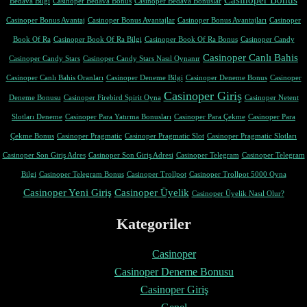
Bedava Bilgi
Casinoper Bedava Bonus
Casinoper Bedava Bonuslar
Casinoper Bonus Avantaj
Casinoper Bonus Avantajlar
Casinoper Bonus Avantajları
Casinoper
Book Of Ra
Casinoper Book Of Ra Bilgi
Casinoper Book Of Ra Bonus
Casinoper Candy
Casinoper Canlı Bahis
Casinoper Candy Stars
Casinoper Candy Stars Nasıl Oynanır
Casinoper Canlı Bahis Oranları
Casinoper Deneme Bilgi
Casinoper Deneme Bonus
Casinoper
Casinoper Giriş
Deneme Bonusu
Casinoper Firebird Spirit Oyna
Casinoper Netent
Slotları Deneme
Casinoper Para Yatırma Bonusları
Casinoper Para Çekme
Casinoper Para
Çekme Bonus
Casinoper Pragmatic
Casinoper Pragmatic Slot
Casinoper Pragmatic Slotları
Casinoper Son Giriş Adres
Casinoper Son Giriş Adresi
Casinoper Telegram
Casinoper Telegram
Bilgi
Casinoper Telegram Bonus
Casinoper Trollpot
Casinoper Trollpot 5000 Oyna
Casinoper Yeni Giriş
Casinoper Üyelik
Casinoper Üyelik Nasıl Olur?
Kategoriler
Casinoper
Casinoper Deneme Bonusu
Casinoper Giriş