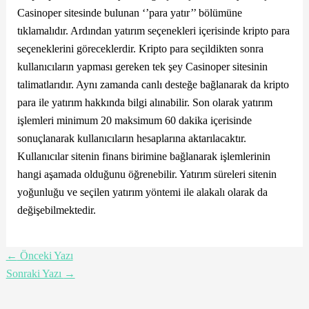
Casinoper sitesinde bulunan ‘’para yatır’’ bölümüne
tıklamalıdır. Ardından yatırım seçenekleri içerisinde kripto para
seçeneklerini göreceklerdir. Kripto para seçildikten sonra
kullanıcıların yapması gereken tek şey Casinoper sitesinin
talimatlarıdır. Aynı zamanda canlı desteğe bağlanarak da kripto
para ile yatırım hakkında bilgi alınabilir. Son olarak yatırım
işlemleri minimum 20 maksimum 60 dakika içerisinde
sonuçlanarak kullanıcıların hesaplarına aktarılacaktır.
Kullanıcılar sitenin finans birimine bağlanarak işlemlerinin
hangi aşamada olduğunu öğrenebilir. Yatırım süreleri sitenin
yoğunluğu ve seçilen yatırım yöntemi ile alakalı olarak da
değişebilmektedir.
←
Önceki Yazı
Sonraki Yazı
→