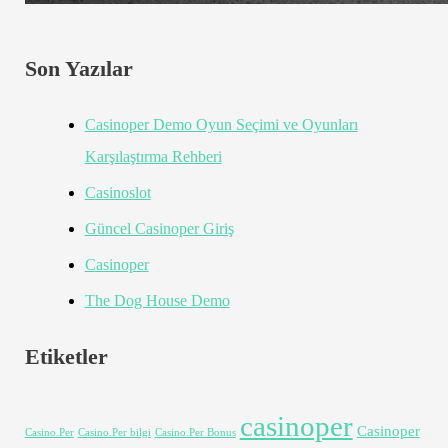
Son Yazılar
Casinoper Demo Oyun Seçimi ve Oyunları
Karşılaştırma Rehberi
Casinoslot
Güncel Casinoper Giriş
Casinoper
The Dog House Demo
Etiketler
casinoper
Casinoper
Casino.Per
Casino.Per bilgi
Casino.Per Bonus