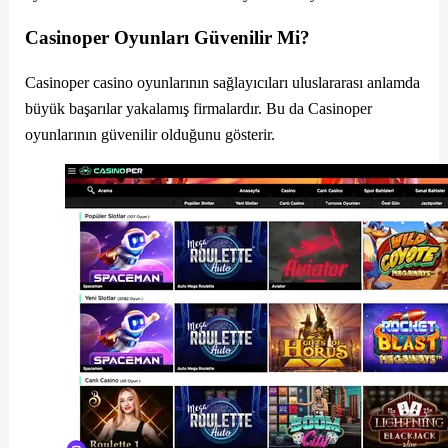
Casinoper Oyunları Güvenilir Mi?
Casinoper casino oyunlarının sağlayıcıları uluslararası anlamda
büyük başarılar yakalamış firmalardır. Bu da Casinoper
oyunlarının güvenilir olduğunu gösterir.