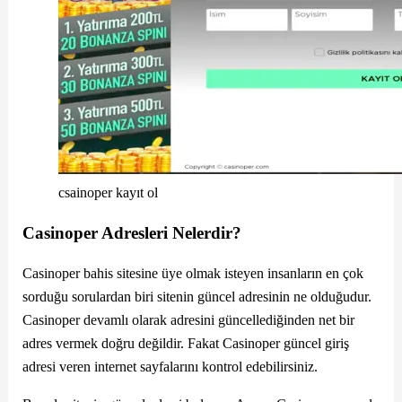
csainoper kayıt ol
Casinoper Adresleri Nelerdir?
Casinoper bahis sitesine üye olmak isteyen insanların en çok
sorduğu sorulardan biri sitenin güncel adresinin ne olduğudur.
Casinoper devamlı olarak adresini güncellediğinden net bir
adres vermek doğru değildir. Fakat Casinoper güncel giriş
adresi veren internet sayfalarını kontrol edebilirsiniz.