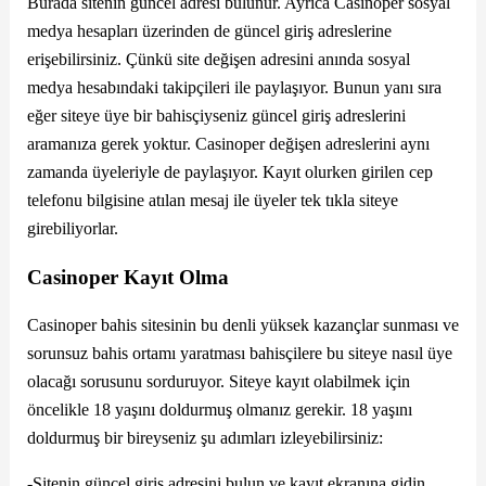
Burada sitenin güncel adresi bulunur. Ayrıca Casinoper sosyal
medya hesapları üzerinden de güncel giriş adreslerine
erişebilirsiniz. Çünkü site değişen adresini anında sosyal
medya hesabındaki takipçileri ile paylaşıyor. Bunun yanı sıra
eğer siteye üye bir bahisçiyseniz güncel giriş adreslerini
aramanıza gerek yoktur. Casinoper değişen adreslerini aynı
zamanda üyeleriyle de paylaşıyor. Kayıt olurken girilen cep
telefonu bilgisine atılan mesaj ile üyeler tek tıkla siteye
girebiliyorlar.
Casinoper Kayıt Olma
Casinoper bahis sitesinin bu denli yüksek kazançlar sunması ve
sorunsuz bahis ortamı yaratması bahisçilere bu siteye nasıl üye
olacağı sorusunu sorduruyor. Siteye kayıt olabilmek için
öncelikle 18 yaşını doldurmuş olmanız gerekir. 18 yaşını
doldurmuş bir bireyseniz şu adımları izleyebilirsiniz:
-Sitenin güncel giriş adresini bulun ve kayıt ekranına gidin.