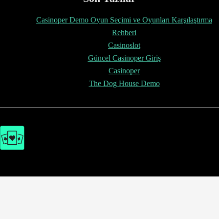
Casinoper Demo Oyun Seçimi ve Oyunları Karşılaştırma
Rehberi
Casinoslot
Güncel Casinoper Giriş
Casinoper
The Dog House Demo