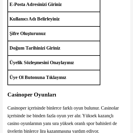
E-Posta Adresinizi Giriniz
Kullanıcı Adı Belirleyiniz
Şifre Oluşturunuz
Doğum Tarihinizi Giriniz
Üyelik Sözleşmesini Onaylayınız
Üye Ol Butonuna Tıklayınız
Casinoper Oyunları
Casinoper içerisinde binlerce farklı oyun bulunur. Casinolar
içerisinde ise binden fazla oyun yer alır. Yüksek kazançlı
casino oyunlarının yanı sıra yüksek oranlı spor bahisleri de
üyelerin binlerce lira kazanmasına yardım ediyor.