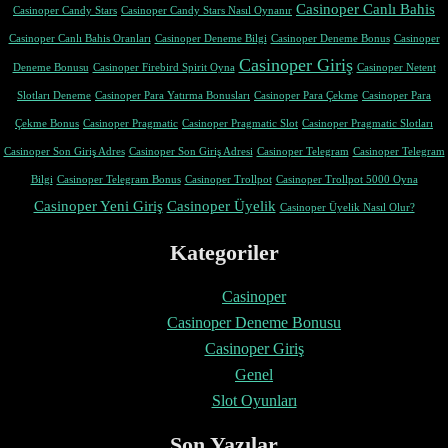
Casinoper Canlı Bahis
Casinoper Candy Stars
Casinoper Candy Stars Nasıl Oynanır
Casinoper Canlı Bahis Oranları
Casinoper Deneme Bilgi
Casinoper Deneme Bonus
Casinoper
Casinoper Giriş
Deneme Bonusu
Casinoper Firebird Spirit Oyna
Casinoper Netent
Slotları Deneme
Casinoper Para Yatırma Bonusları
Casinoper Para Çekme
Casinoper Para
Çekme Bonus
Casinoper Pragmatic
Casinoper Pragmatic Slot
Casinoper Pragmatic Slotları
Casinoper Son Giriş Adres
Casinoper Son Giriş Adresi
Casinoper Telegram
Casinoper Telegram
Bilgi
Casinoper Telegram Bonus
Casinoper Trollpot
Casinoper Trollpot 5000 Oyna
Casinoper Yeni Giriş
Casinoper Üyelik
Casinoper Üyelik Nasıl Olur?
Kategoriler
Casinoper
Casinoper Deneme Bonusu
Casinoper Giriş
Genel
Slot Oyunları
Son Yazılar