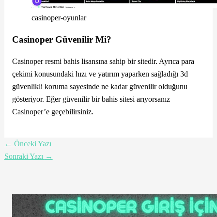
casinoper-oyunlar
Casinoper Güvenilir Mi?
Casinoper resmi bahis lisansına sahip bir sitedir. Ayrıca para
çekimi konusundaki hızı ve yatırım yaparken sağladığı 3d
güvenlikli koruma sayesinde ne kadar güvenilir olduğunu
gösteriyor. Eğer güvenilir bir bahis sitesi arıyorsanız
Casinoper’e geçebilirsiniz.
←
Önceki Yazı
Sonraki Yazı
→