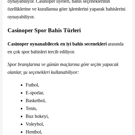
oynayabiliyor. Casinoper üyeleri, bahis seçeneklerinin
özelliklerine ve kurallarına göre işlemlerini yaparak bahislerini
oynayabiliyor.
Casinoper Spor Bahis Türleri
Casinoper oynanabilecek en iyi bahis secenekleri
arasında
en çok spor bahisleri tercih ediliyor.
Spor branşlarına ve günün maçlarına göre seçim yapacak
olanlar, şu seçenekleri kullanabiliyor:
Futbol,
E-sporlar,
Basketbol,
Tenis,
Buz hokeyi,
Voleybol,
Hentbol,