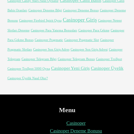
Casinoper Canlı Bahis
Casinoper Candy Stars Nasıl Oynanır
Casinoper Canlı
Bahis Oranları
Casinoper Deneme Bilgi
Casinoper Deneme Bonus
Casinoper Deneme
Casinoper Giriş
Bonusu
Casinoper Firebird Spirit Oyna
Casinoper Netent
Slotları Deneme
Casinoper Para Yatırma Bonusları
Casinoper Para Çekme
Casinoper
Para Çekme Bonus
Casinoper Pragmatic
Casinoper Pragmatic Slot
Casinoper
Pragmatic Slotları
Casinoper Son Giriş Adres
Casinoper Son Giriş Adresi
Casinoper
Telegram
Casinoper Telegram Bilgi
Casinoper Telegram Bonus
Casinoper Trollpot
Casinoper Yeni Giriş
Casinoper Üyelik
Casinoper Trollpot 5000 Oyna
Casinoper Üyelik Nasıl Olur?
Menu
Casinoper
Casinoper Deneme Bonusu