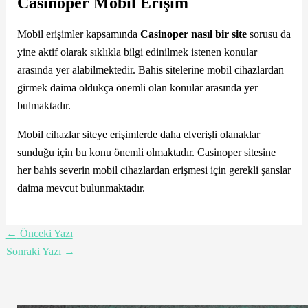
Casinoper Mobil Erişim
Mobil erişimler kapsamında
Casinoper nasıl bir site
sorusu da
yine aktif olarak sıklıkla bilgi edinilmek istenen konular
arasında yer alabilmektedir. Bahis sitelerine mobil cihazlardan
girmek daima oldukça önemli olan konular arasında yer
bulmaktadır.
Mobil cihazlar siteye erişimlerde daha elverişli olanaklar
sunduğu için bu konu önemli olmaktadır. Casinoper sitesine
her bahis severin mobil cihazlardan erişmesi için gerekli şanslar
daima mevcut bulunmaktadır.
←
Önceki Yazı
Sonraki Yazı
→