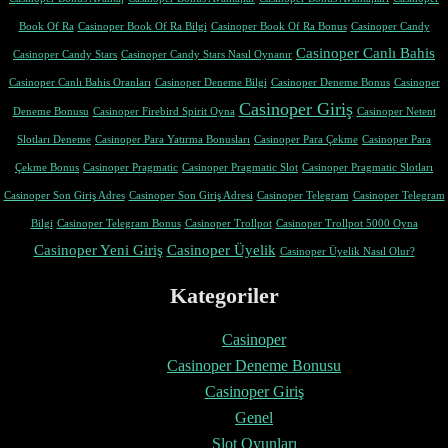
Book Of Ra
Casinoper Book Of Ra Bilgi
Casinoper Book Of Ra Bonus
Casinoper Candy
Casinoper Canlı Bahis
Casinoper Candy Stars
Casinoper Candy Stars Nasıl Oynanır
Casinoper Canlı Bahis Oranları
Casinoper Deneme Bilgi
Casinoper Deneme Bonus
Casinoper
Casinoper Giriş
Deneme Bonusu
Casinoper Firebird Spirit Oyna
Casinoper Netent
Slotları Deneme
Casinoper Para Yatırma Bonusları
Casinoper Para Çekme
Casinoper Para
Çekme Bonus
Casinoper Pragmatic
Casinoper Pragmatic Slot
Casinoper Pragmatic Slotları
Casinoper Son Giriş Adres
Casinoper Son Giriş Adresi
Casinoper Telegram
Casinoper Telegram
Bilgi
Casinoper Telegram Bonus
Casinoper Trollpot
Casinoper Trollpot 5000 Oyna
Casinoper Yeni Giriş
Casinoper Üyelik
Casinoper Üyelik Nasıl Olur?
Kategoriler
Casinoper
Casinoper Deneme Bonusu
Casinoper Giriş
Genel
Slot Oyunları