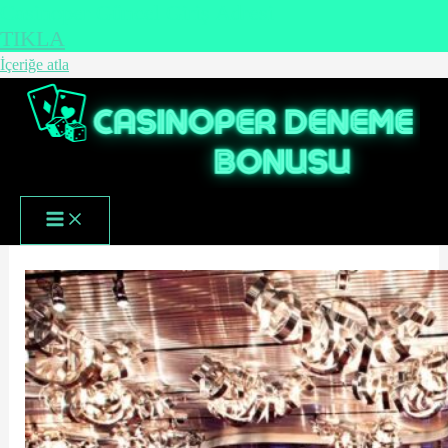
Casinoper Güncel Giriş Adresi
TIKLA
İçeriğe atla