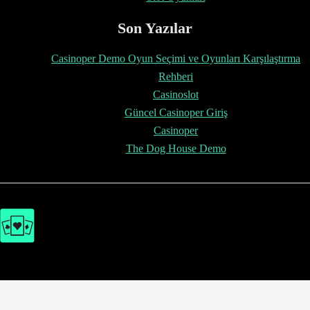
Son Yazılar
Casinoper Demo Oyun Seçimi ve Oyunları Karşılaştırma
Rehberi
Casinoslot
Güncel Casinoper Giriş
Casinoper
The Dog House Demo