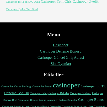
Casinoper Yeni Giriş
Casinoper Üyelik
Casinoper Trollpot 5000 Oyna
Casinoper Üyelik Nasıl Olur?
Menu
Casinoper
Casinoper Deneme Bonusu
Casinoper Güncel Giriş Adresi
Slot Oyunları
Etiketler
casinoper
Casinoper 50 TL
Casino.Per
Casino.Per bilgi
Casino.Per Bonus
Deneme Bonusu
Casinoper Bahis
Casinoper Bahisler
Casinoper Bahisleri
Casinoper
Casinoper Bonus
Bedava Bilgi
Casinoper Bedava Bonus
Casinoper Bedava Bonuslar
Casinoper Bonus Avantaj
Casinoper Bonus Avantajlar
Casinoper Bonus Avantajları
Casinoper