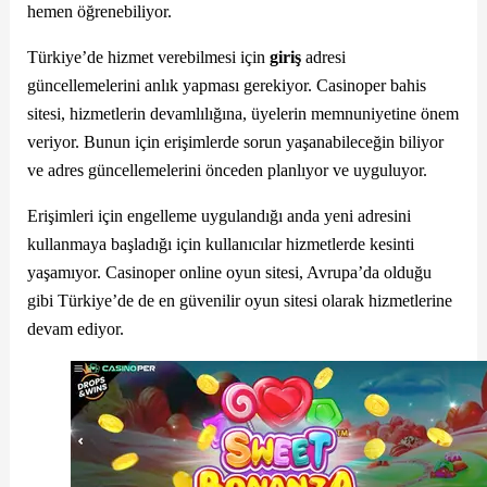
hemen öğrenebiliyor.
Türkiye’de hizmet verebilmesi için
giriş
adresi
güncellemelerini anlık yapması gerekiyor. Casinoper bahis
sitesi, hizmetlerin devamlılığına, üyelerin memnuniyetine önem
veriyor. Bunun için erişimlerde sorun yaşanabileceğin biliyor
ve adres güncellemelerini önceden planlıyor ve uyguluyor.
Erişimleri için engelleme uygulandığı anda yeni adresini
kullanmaya başladığı için kullanıcılar hizmetlerde kesinti
yaşamıyor. Casinoper online oyun sitesi, Avrupa’da olduğu
gibi Türkiye’de de en güvenilir oyun sitesi olarak hizmetlerine
devam ediyor.