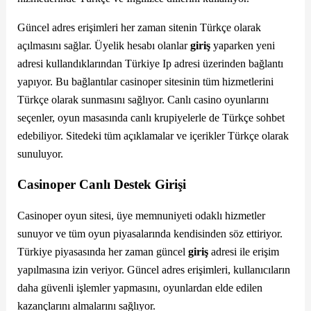
Güncel adres erişimleri her zaman sitenin Türkçe olarak
açılmasını sağlar. Üyelik hesabı olanlar
giriş
yaparken yeni
adresi kullandıklarından Türkiye Ip adresi üzerinden bağlantı
yapıyor. Bu bağlantılar casinoper sitesinin tüm hizmetlerini
Türkçe olarak sunmasını sağlıyor. Canlı casino oyunlarını
seçenler, oyun masasında canlı krupiyelerle de Türkçe sohbet
edebiliyor. Sitedeki tüm açıklamalar ve içerikler Türkçe olarak
sunuluyor.
Casinoper Canlı Destek Girişi
Casinoper oyun sitesi, üye memnuniyeti odaklı hizmetler
sunuyor ve tüm oyun piyasalarında kendisinden söz ettiriyor.
Türkiye piyasasında her zaman güncel
giriş
adresi ile erişim
yapılmasına izin veriyor. Güncel adres erişimleri, kullanıcıların
daha güvenli işlemler yapmasını, oyunlardan elde edilen
kazançlarını almalarını sağlıyor.