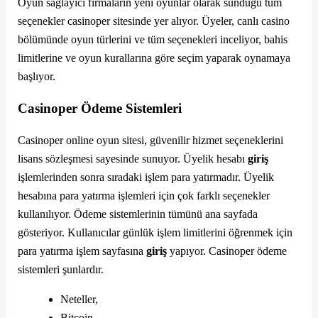
Oyun sağlayıcı firmaların yeni oyunlar olarak sunduğu tüm
seçenekler casinoper sitesinde yer alıyor. Üyeler, canlı casino
bölümünde oyun türlerini ve tüm seçenekleri inceliyor, bahis
limitlerine ve oyun kurallarına göre seçim yaparak oynamaya
başlıyor.
Casinoper Ödeme Sistemleri
Casinoper online oyun sitesi, güvenilir hizmet seçeneklerini
lisans sözleşmesi sayesinde sunuyor. Üyelik hesabı
giriş
işlemlerinden sonra sıradaki işlem para yatırmadır. Üyelik
hesabına para yatırma işlemleri için çok farklı seçenekler
kullanılıyor. Ödeme sistemlerinin tümünü ana sayfada
gösteriyor. Kullanıcılar günlük işlem limitlerini öğrenmek için
para yatırma işlem sayfasına
giriş
yapıyor. Casinoper ödeme
sistemleri şunlardır.
Neteller,
Bitcoin,