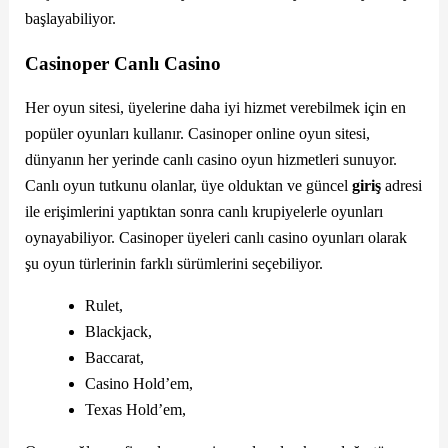
başlayabiliyor.
Casinoper Canlı Casino
Her oyun sitesi, üyelerine daha iyi hizmet verebilmek için en
popüler oyunları kullanır. Casinoper online oyun sitesi,
dünyanın her yerinde canlı casino oyun hizmetleri sunuyor.
Canlı oyun tutkunu olanlar, üye olduktan ve güncel
giriş
adresi
ile erişimlerini yaptıktan sonra canlı krupiyelerle oyunları
oynayabiliyor. Casinoper üyeleri canlı casino oyunları olarak
şu oyun türlerinin farklı sürümlerini seçebiliyor.
Rulet,
Blackjack,
Baccarat,
Casino Hold’em,
Texas Hold’em,