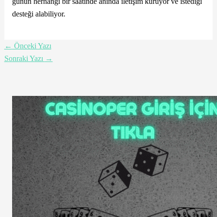
günün herhangi bir saatinde anında iletişim kuruyor ve istediği
desteği alabiliyor.
←
Önceki Yazı
Sonraki Yazı
→