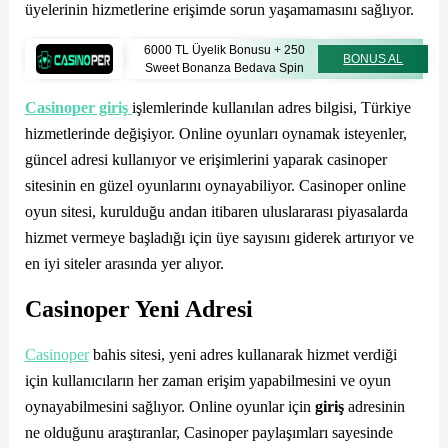
üyelerinin hizmetlerine erişimde sorun yaşamamasını sağlıyor.
6000 TL Üyelik Bonusu + 250
BONUS AL
Sweet Bonanza Bedava Spin
Casinoper giriş
işlemlerinde kullanılan adres bilgisi, Türkiye
hizmetlerinde değişiyor. Online oyunları oynamak isteyenler,
güncel adresi kullanıyor ve erişimlerini yaparak casinoper
sitesinin en güzel oyunlarını oynayabiliyor. Casinoper online
oyun sitesi, kurulduğu andan itibaren uluslararası piyasalarda
hizmet vermeye başladığı için üye sayısını giderek artırıyor ve
en iyi siteler arasında yer alıyor.
Casinoper Yeni Adresi
Casinoper
bahis sitesi, yeni adres kullanarak hizmet verdiği
için kullanıcıların her zaman erişim yapabilmesini ve oyun
oynayabilmesini sağlıyor. Online oyunlar için
giriş
adresinin
ne olduğunu araştıranlar, Casinoper paylaşımları sayesinde