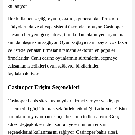
kullanıyor.
Her kullanıcı, seçtiği oyunu, oyun yapımcısı olan firmanın
stüdyolarında ve altyapı sistemi üzerinden onuyor. Casinoper
sitesinin her yeni
giriş
adresi, tüm kullanıcıların yeni oyunlara
anında ulaşmasını sağlıyor. Oyun sağlayıcıların sayısı çok fazla
ve listede yer alan firmaların tamamı sektörün en popüler
firmalarıdır. Canlı casino oyunlarının sürümlerini seçmeye
çalışanlar, istedikleri oyun sağlayıcı bilgilerinden
faydalanabiliyor.
Casinoper Erişim Seçenekleri
Casinoper bahis sitesi, uzun yıllar hizmet veriyor ve altyapı
sistemlerini güçlü tutarak sektördeki etkinliğini artırıyor. Erişim
sorunlarının yaşanmaması için her türlü tedbiri alıyor.
Giriş
adresi değişikliklerinden sonra üyelerinin tüm erişim
seçeneklerini kullanmasını sağlıyor. Casinoper bahis sitesi,