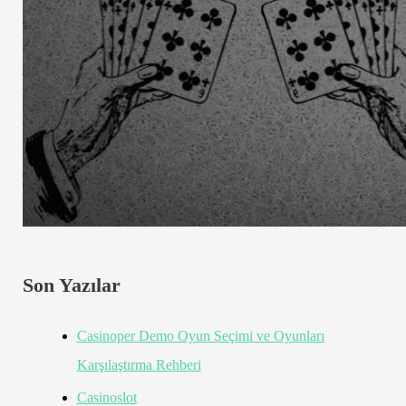
Son Yazılar
Casinoper Demo Oyun Seçimi ve Oyunları
Karşılaştırma Rehberi
Casinoslot