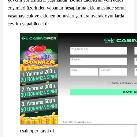
erişimleri üzerinden yapanlar hesaplarına eklenmesinde sorun
yaşamayacak ve eklenen bonusları şartlara uyarak oyunlarda
çevrim yapabilecektir.
csainoper kayıt ol