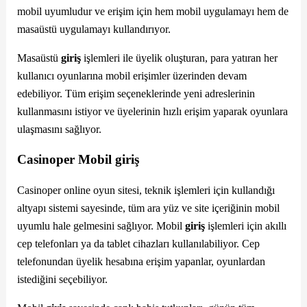
mobil uyumludur ve erişim için hem mobil uygulamayı hem de
masaüstü uygulamayı kullandırıyor.
Masaüstü
giriş
işlemleri ile üyelik oluşturan, para yatıran her
kullanıcı oyunlarına mobil erişimler üzerinden devam
edebiliyor. Tüm erişim seçeneklerinde yeni adreslerinin
kullanmasını istiyor ve üyelerinin hızlı erişim yaparak oyunlara
ulaşmasını sağlıyor.
Casinoper Mobil giriş
Casinoper online oyun sitesi, teknik işlemleri için kullandığı
altyapı sistemi sayesinde, tüm ara yüz ve site içeriğinin mobil
uyumlu hale gelmesini sağlıyor. Mobil
giriş
işlemleri için akıllı
cep telefonları ya da tablet cihazları kullanılabiliyor. Cep
telefonundan üyelik hesabına erişim yapanlar, oyunlardan
istediğini seçebiliyor.