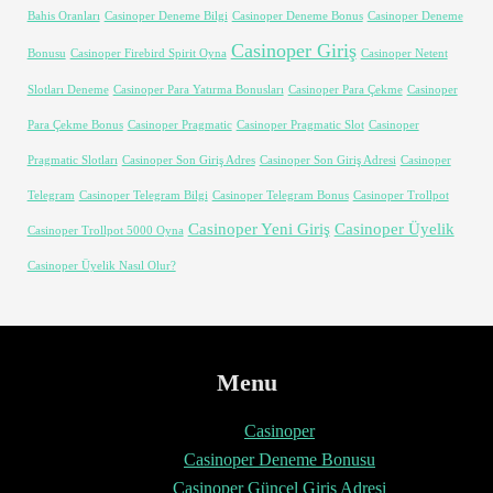
Bahis Oranları
Casinoper Deneme Bilgi
Casinoper Deneme Bonus
Casinoper Deneme
Casinoper Giriş
Bonusu
Casinoper Firebird Spirit Oyna
Casinoper Netent
Slotları Deneme
Casinoper Para Yatırma Bonusları
Casinoper Para Çekme
Casinoper
Para Çekme Bonus
Casinoper Pragmatic
Casinoper Pragmatic Slot
Casinoper
Pragmatic Slotları
Casinoper Son Giriş Adres
Casinoper Son Giriş Adresi
Casinoper
Telegram
Casinoper Telegram Bilgi
Casinoper Telegram Bonus
Casinoper Trollpot
Casinoper Yeni Giriş
Casinoper Üyelik
Casinoper Trollpot 5000 Oyna
Casinoper Üyelik Nasıl Olur?
Menu
Casinoper
Casinoper Deneme Bonusu
Casinoper Güncel Giriş Adresi