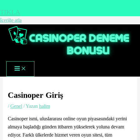
Casinoper Güncel Giriş Adresi
TIKLA
İçeriğe atla
Casinoper Giriş
/
Genel
/ Yazan
halim
Casinoper ismi, uluslararası online oyun piyasasındaki yerini
almaya başladığı günden itibaren yükselerek yoluna devam
ediyor. Farklı ülkelerde hizmet veren oyun sitesi, tüm