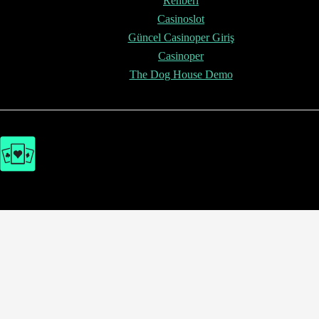
Rehberi
Casinoslot
Güncel Casinoper Giriş
Casinoper
The Dog House Demo