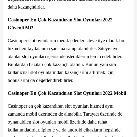
daha kazançlıdırlar.
Casinoper En Çok Kazandıran Slot Oyunları 2022
Güvenli Mi?
Casinoper slot oyunlarını merak edenler siteye üye olarak bu
hizmetten faydalanma şansına sahip olabilirler. Siteye üye
olanlar slot oyunları içerisinde istediklerini tercih edebilirler.
Bunlardan bazıları çok kazançlı olabilir. Bunun yanı sıra
kullanıcılar slot oyunlarından kazançlarını artırmak için,
bonuslarını da değerlendirebilirler.
Casinoper En Çok Kazandıran Slot Oyunları 2022 Mobil
Casinoper en çok kazandıran slot oyunları hizmeti aynı
zamanda mobil üzerinden de alınabilir. Tarayıcı üzerinde de
oynanabilen slot oyunları mobil üzerinde daha rahat
kullanımdadırlar. İphone ya da android cihazların hepsinde