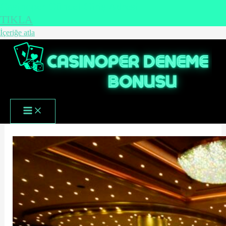
Casinoper Güncel Giriş Adresi
TIKLA
İçeriğe atla