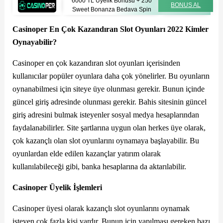
6000 TL Üyelik Bonusu + 250
BONUS AL
Sweet Bonanza Bedava Spin
Casinoper En Çok Kazandıran Slot Oyunları 2022 Kimler
Oynayabilir?
Casinoper en çok kazandıran slot oyunları içerisinden
kullanıcılar popüler oyunlara daha çok yönelirler. Bu oyunların
oynanabilmesi için siteye üye olunması gerekir. Bunun içinde
güncel giriş adresinde olunması gerekir. Bahis sitesinin güncel
giriş adresini bulmak isteyenler sosyal medya hesaplarından
faydalanabilirler. Site şartlarına uygun olan herkes üye olarak,
çok kazançlı olan slot oyunlarını oynamaya başlayabilir. Bu
oyunlardan elde edilen kazançlar yatırım olarak
kullanılabileceği gibi, banka hesaplarına da aktarılabilir.
Casinoper Üyelik İşlemleri
Casinoper üyesi olarak kazançlı slot oyunlarını oynamak
isteyen çok fazla kişi vardır. Bunun için yapılması gereken bazı