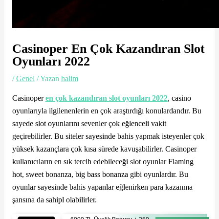
Casinoper En Çok Kazandıran Slot
Oyunları 2022
/
Genel
/ Yazan
halim
Casinoper
en çok kazandıran slot oyunları 2022
, casino
oyunlarıyla ilgilenenlerin en çok araştırdığı konulardandır. Bu
sayede slot oyunlarını sevenler çok eğlenceli vakit
geçirebilirler. Bu siteler sayesinde bahis yapmak isteyenler çok
yüksek kazançlara çok kısa sürede kavuşabilirler. Casinoper
kullanıcıların en sık tercih edebileceği slot oyunlar Flaming
hot, sweet bonanza, big bass bonanza gibi oyunlardır. Bu
oyunlar sayesinde bahis yapanlar eğlenirken para kazanma
şansına da sahipl olabilirler.