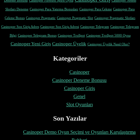
Deneme Bonusu
Casinoper Firebird Spirit Oyna
Casinoper Netent
Slotları Deneme
Casinoper Para Yatırma Bonusları
Casinoper Para Çekme
Casinoper Para
Çekme Bonus
Casinoper Pragmatic
Casinoper Pragmatic Slot
Casinoper Pragmatic Slotları
Casinoper Son Giriş Adres
Casinoper Son Giriş Adresi
Casinoper Telegram
Casinoper Telegram
Bilgi
Casinoper Telegram Bonus
Casinoper Trollpot
Casinoper Trollpot 5000 Oyna
Casinoper Yeni Giriş
Casinoper Üyelik
Casinoper Üyelik Nasıl Olur?
Kategoriler
Casinoper
Casinoper Deneme Bonusu
Casinoper Giriş
Genel
Slot Oyunları
Son Yazılar
Casinoper Demo Oyun Seçimi ve Oyunları Karşılaştırma