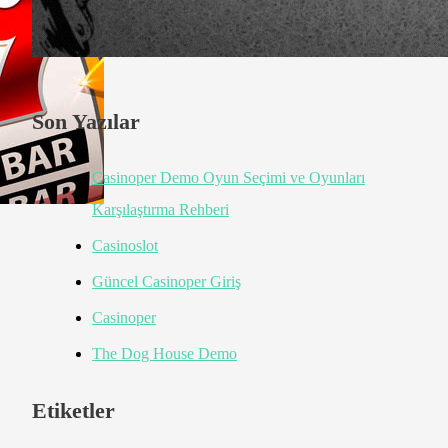
Son Yazılar
Casinoper Demo Oyun Seçimi ve Oyunları
Karşılaştırma Rehberi
Casinoslot
Güncel Casinoper Giriş
Casinoper
The Dog House Demo
Etiketler