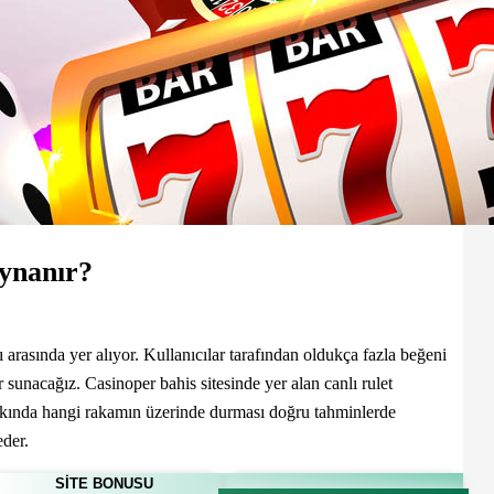
Oynanır?
 arasında yer alıyor. Kullanıcılar tarafından oldukça fazla beğeni
er sunacağız. Casinoper bahis sitesinde yer alan canlı rulet
rkında hangi rakamın üzerinde durması doğru tahminlerde
der.
SİTE BONUSU