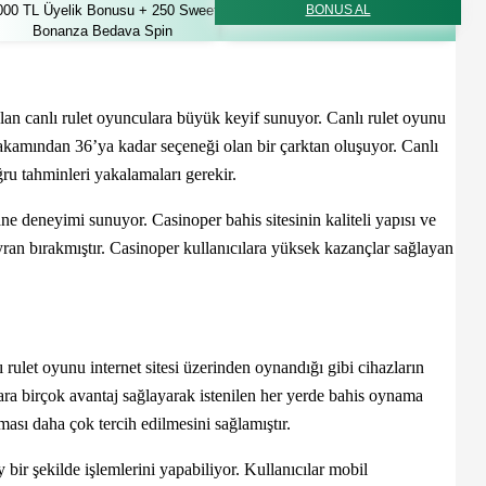
000 TL Üyelik Bonusu + 250 Sweet
BONUS AL
Bonanza Bedava Spin
olan canlı rulet oyunculara büyük keyif sunuyor. Canlı rulet oyunu
 rakamından 36’ya kadar seçeneği olan bir çarktan oluşuyor. Canlı
u tahminleri yakalamaları gerekir.
e deneyimi sunuyor. Casinoper bahis sitesinin kaliteli yapısı ve
yran bırakmıştır. Casinoper kullanıcılara yüksek kazançlar sağlayan
 rulet oyunu internet sitesi üzerinden oynandığı gibi cihazların
ra birçok avantaj sağlayarak istenilen her yerde bahis oynama
sı daha çok tercih edilmesini sağlamıştır.
bir şekilde işlemlerini yapabiliyor. Kullanıcılar mobil