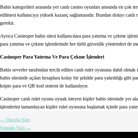
Bahis kategorileri arasında yer canlı casino oyunları arasında en çok ter
edilmesi kullanıcıya yüksek kazanç sağlamasıdır. Bundan dolayı canlı r
gerekir.
Ayrıca Casinoper bahis sitesi kullanıcılara para yatırma ve çekme işleml
para yatırma ve çekme işlemlerinde her türlü güvenlik yöntemleri de me
Casinoper Para Yatırma Ve Para Çekme İşlemleri
Bahis severler tarafından tercih edilen canlı rulet oyununa dahil olmak i
bahis sitesinde açılan hesaplara kolay bir şekilde para yatırıldığı gibi 
kripto para ve QR kod sistemi de kullanılıyor.
Casinoper canlı rulet oyunu oynak isteyen kişiler bahis sitesinde yer a
işlemlerini tamamlayan kişiler rulet oyununa başlamak içinde para yatırıl
←
Önceki Yazı
Sonraki Yazı
→